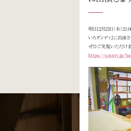
明日12月23日（木）21
いろダンディ』に出演さ
ぜひご笑覧いただけま
https://s.mxtv.jp/ba