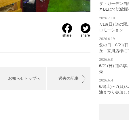
ザ・ガーデン自
ネB1にて試飲販
2026.7.10
7/19(日) 道
ロモーション
share
share
2026.6.19
父の日 6/21(
丘 立川店様に
2026.6.8
6/21(日) 道
売
お知らせトップへ
過去の記事
2026.6.4
6/6(土)～7(
油まつり参加し
一