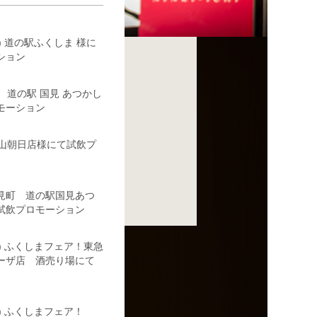
(水) 道の駅ふくしま 様に
ション
3(木) 道の駅 国見 あつかし
モーション
や郡山朝日店様にて試飲プ
 国見町 道の駅国見あつ
試飲プロモーション
6(日) ふくしまフェア！東急
ーザ店 酒売り場にて
(日) ふくしまフェア！