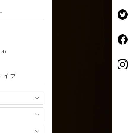
ー
84）
カイブ