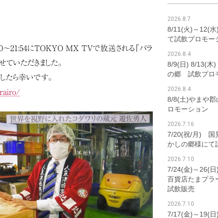
2026.8.7
8/11(火)～12
て試飲プロモー
:00～21:54にTOKYO MX TVで放送される『バラ
2026.8.4
せていただきました。
8/9(日) 8/1
の郷 試飲プロ
したら幸いです。
2026.8.4
rairo/
8/8(土)やま
ロモーション
2026.7.16
7/20(祝/月)
かしの郷様にて
2026.7.10
7/24(金)～2
百貨店たまプラ
試飲販売
2026.7.10
7/17(金)～19