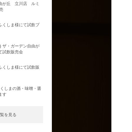
由が丘 立川店 ルミ
売
の駅ふくしま様にて試飲プ
日) ザ・ガーデン自由が
て試飲販売会
の駅ふくしま様にて試飲販
日)ふくしまの酒・味噌・醤
ます
覧を見る